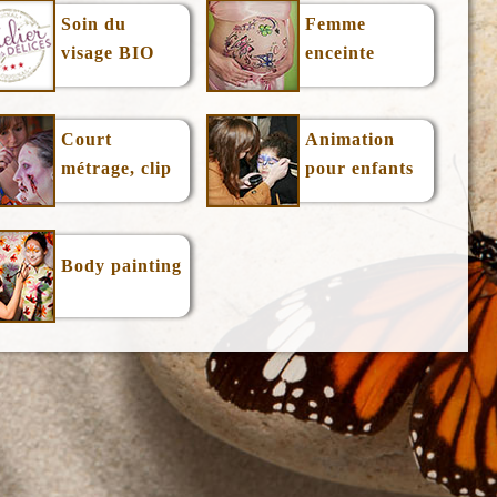
Soin du
Femme
visage BIO
enceinte
Court
Animation
métrage, clip
pour enfants
Body painting