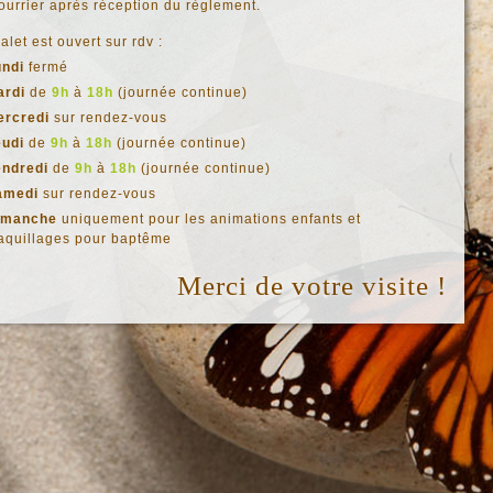
ourrier après réception du règlement.
alet est ouvert sur rdv :
undi
fermé
ardi
de
9h
à
18h
(journée continue)
ercredi
sur rendez-vous
eudi
de
9h
à
18h
(journée continue)
endredi
de
9h
à
18h
(journée continue)
amedi
sur rendez-vous
imanche
uniquement pour les animations enfants et
aquillages pour baptême
Merci de votre visite !