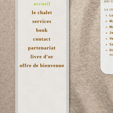
par c
accueil
Le ch
le chalet
L
services
M
M
book
J
contact
V
S
partenariat
D
m
livre d'or
offre de bienvenue