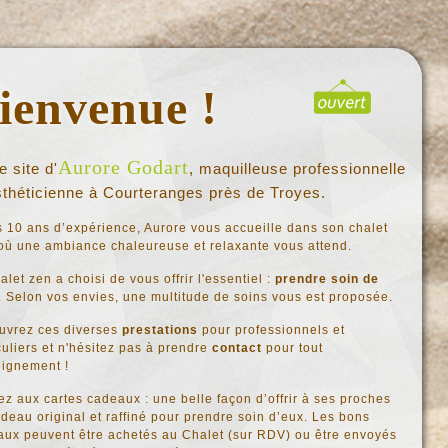
ienvenue !
Aurore Godart
e site d'
, maquilleuse professionnelle
sthéticienne à Courteranges près de Troyes.
 10 ans d’expérience, Aurore vous accueille dans son chalet
où une ambiance chaleureuse et relaxante vous attend.
alet zen a choisi de vous offrir l'essentiel :
prendre soin de
. Selon vos envies, une multitude de soins vous est proposée.
uvrez ces diverses
prestations
pour professionnels et
culiers et n'hésitez pas à prendre
contact
pour tout
eignement !
z aux cartes cadeaux : une belle façon d’offrir à ses proches
deau original et raffiné pour prendre soin d’eux. Les bons
ux peuvent être achetés au Chalet (sur RDV) ou être envoyés