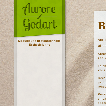
B
sur l
Maquilleuse professionnelle
Estheticienne
et e
Après
zen, 
Le ch
vous
Déco
parti
rens
Pense
un ca
cadea